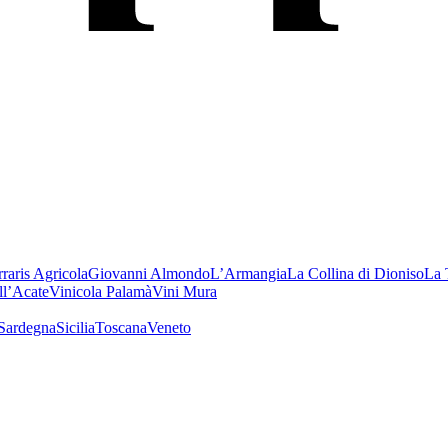
rraris Agricola
Giovanni Almondo
L’Armangia
La Collina di Dioniso
La 
ll’Acate
Vinicola Palamà
Vini Mura
Sardegna
Sicilia
Toscana
Veneto