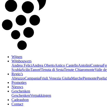
Wijnen
Wijnbouwers
Andrea Felici
Andrea Oberto
Antico Castello
Antolini
Contesa
Fe
Scubla
Scilio
Tanoré
Tenuta di Sesta
Tenute Chiaromonte
Valle de
Regio’s
Abruzzo
Campania
Friuli Venezia Giulia
Marche
Piemonte
Puglia
Promoties
Nieuws
Geschenken
Geschenken
Verpakkingen
Cadeaubon
Contact