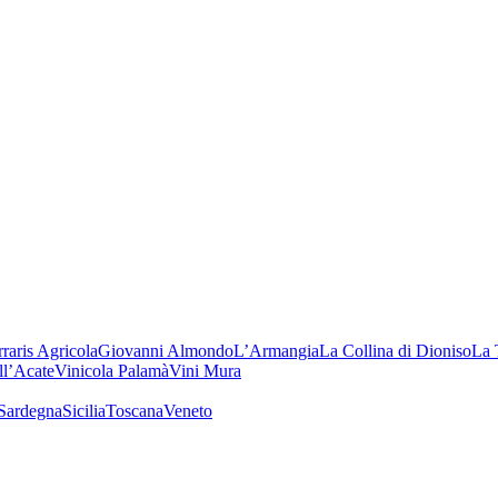
rraris Agricola
Giovanni Almondo
L’Armangia
La Collina di Dioniso
La 
ll’Acate
Vinicola Palamà
Vini Mura
Sardegna
Sicilia
Toscana
Veneto