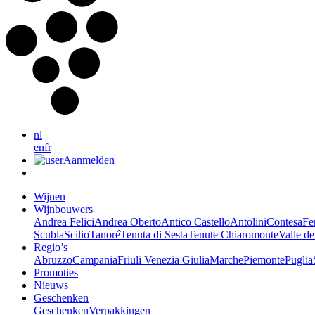
nl
en
fr
Aanmelden
Wijnen
Wijnbouwers
Andrea Felici
Andrea Oberto
Antico Castello
Antolini
Contesa
Fe
Scubla
Scilio
Tanoré
Tenuta di Sesta
Tenute Chiaromonte
Valle de
Regio’s
Abruzzo
Campania
Friuli Venezia Giulia
Marche
Piemonte
Puglia
Promoties
Nieuws
Geschenken
Geschenken
Verpakkingen